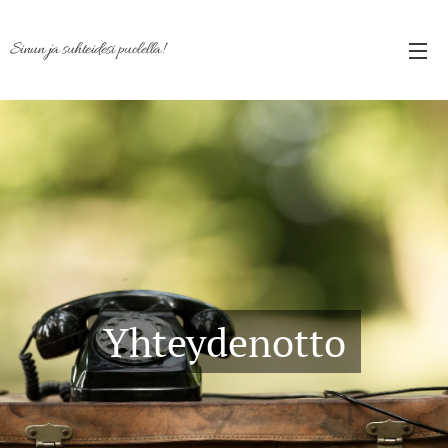
Sinun ja suhteidesi puolella!
Yhteydenotto